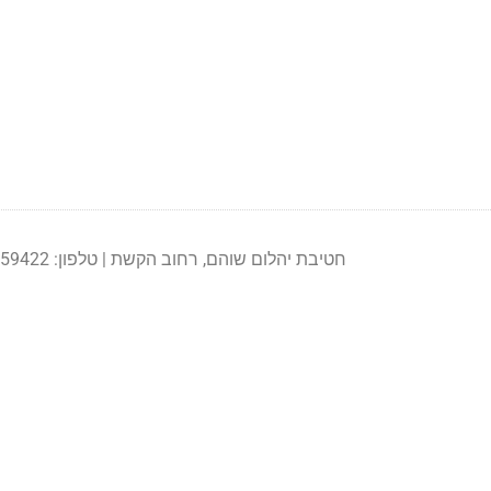
חטיבת יהלום שוהם, רחוב הקשת | טלפון: 03-5359422 | פקס: 03-9792312