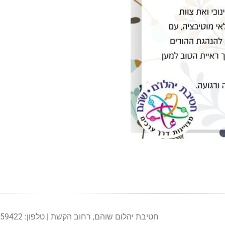
חטיבת יהלום שוהם, רחוב הקשת | טלפון: 03-5359422 | פקס: 03-9792312